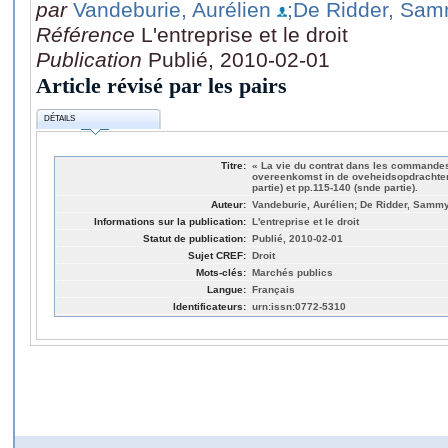
par
Vandeburie, Aurélien
;De Ridder, Sa
Référence
L'entreprise et le droit
Publication
Publié, 2010-02-01
Article révisé par les pairs
DÉTAILS
Titre:
« La vie du contrat dans les commandes
overeenkomst in de oveheidsopdrachten »
partie) et pp.115-140 (snde partie).
Auteur:
Vandeburie, Aurélien; De Ridder, Samm
Informations sur la publication:
L'entreprise et le droit
Statut de publication:
Publié, 2010-02-01
Sujet CREF:
Droit
Mots-clés:
Marchés publics
Langue:
Français
Identificateurs:
urn:issn:0772-5310