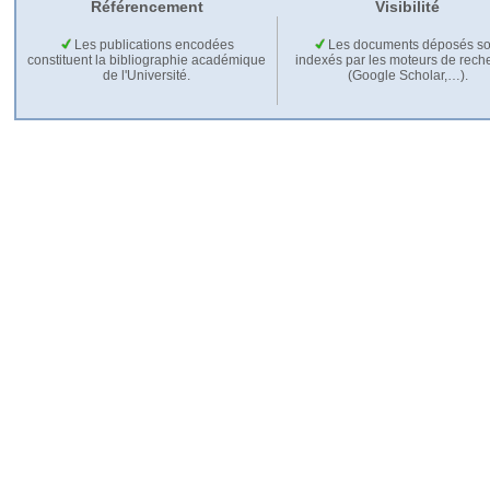
Référencement
Visibilité
Les publications encodées
Les documents déposés so
constituent la bibliographie académique
indexés par les moteurs de rech
de l'Université.
(Google Scholar,…).