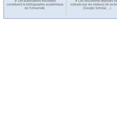
Les publications encodées
Les documents déposés so
constituent la bibliographie académique
indexés par les moteurs de rech
de l'Université.
(Google Scholar,…).