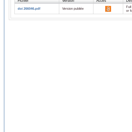
Fichier
Version
Accès
Des
Full
doi 266046.pdf
Version publiée
or f