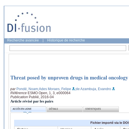
Recherche avancée
|
Historique de recherche
Threat posed by unproven drugs in medical oncology
par
Pondé, Noam
;Ades Moraes, Felipe
;de Azambuja, Evandro
Référence
ESMO Open, 1, 3, e000064
Publication
Publié, 2016-04
Article révisé par les pairs
ACCÈS EN LIGNE
DÉTAILS
STATISTIQUES
Fichier importé via le DOI