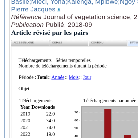
Basile
;Mleci, Yona
;Kalenga, Mpibwe
;Ngoy 
Pierre Jacques
Référence
Journal of vegetation science, 
Publication
Publié, 2018-09
Article révisé par les pairs
ACCÈS EN LIGNE
DÉTAILS
CONTENU
STATI