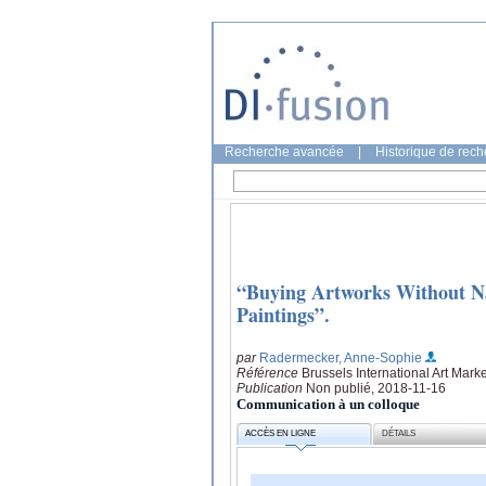
Recherche avancée
|
Historique de rec
“Buying Artworks Without Na
Paintings”.
par
Radermecker, Anne-Sophie
Référence
Brussels International Art Mar
Publication
Non publié, 2018-11-16
Communication à un colloque
ACCÈS EN LIGNE
DÉTAILS