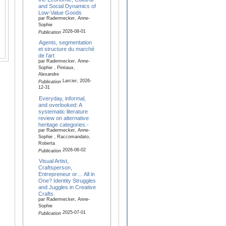
and Social Dynamics of
Low-Value Goods
par Radermecker, Anne-
Sophie
2026-08-01
Publication
Agents, segmentation
et structure du marché
de l’art
par Radermecker, Anne-
Sophie , Pintiaux,
Alexandre
Larcier, 2026-
Publication
12-31
Everyday, informal,
and overlooked: A
systematic literature
review on alternative
heritage categories.-
par Radermecker, Anne-
Sophie , Raccomandato,
Roberta
2026-06-02
Publication
Visual Artist,
Craftsperson,
Entrepreneur or… All in
One? Identity Struggles
and Juggles in Creative
Crafts.
par Radermecker, Anne-
Sophie
2025-07-01
Publication