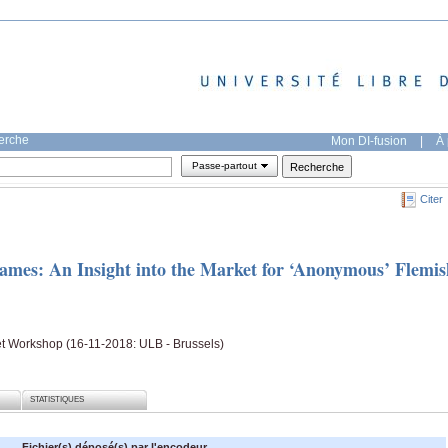
herche
Mon DI-fusion
|
À 
Passe-partout
Citer
mes: An Insight into the Market for ‘Anonymous’ Flemis
ket Workshop (16-11-2018: ULB - Brussels)
STATISTIQUES
Fichier(s) déposé(s) par l'encodeur