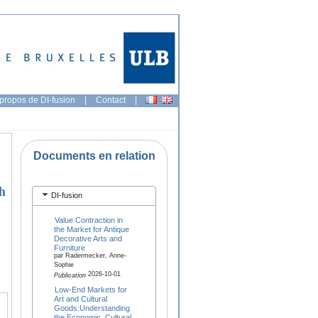
propos de DI-fusion
|
Contact
|
Documents en relation
h
DI-fusion
Value Contraction in
the Market for Antique
Decorative Arts and
Furniture
par Radermecker, Anne-
Sophie
2026-10-01
Publication
Low-End Markets for
Art and Cultural
Goods:Understanding
the Economic, Cultural