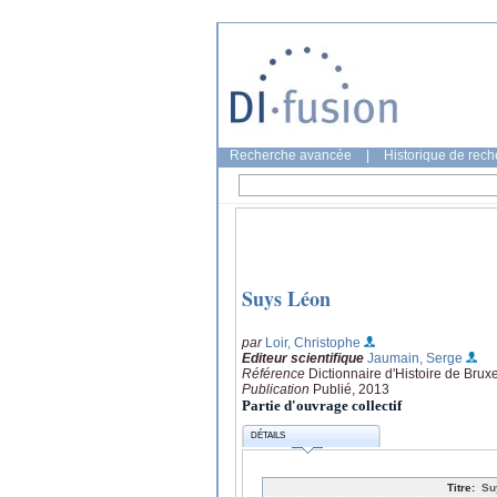
Recherche avancée
|
Historique de rec
Suys Léon
par
Loir, Christophe
Editeur scientifique
Jaumain, Serge
Référence
Dictionnaire d'Histoire de Brux
Publication
Publié, 2013
Partie d'ouvrage collectif
DÉTAILS
Titre:
Su