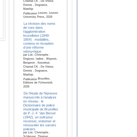
Chantal CK , De Vriese,
Dennis , Degraeve,
Matthijs
Leuven, Leuven
Publication
University Press, 2026
La révision des noms
de rues dans
l’agglomération
bruxelloise (1849-
1854) : modalités,
contenu et réception
d’une réforme
odonymique
par Loir, Christophe ,
Degryse, Iadine , Wayens,
Benjamin , Kesteloot,
Chantal CK , De Vriese,
Dennis , Degraeve,
Matthijs
Bruxelles,
Publication
Editions de l'Université,
2026
De l'étude de l'épreuve
manuscrite à l’analyse
en réseau : le
Dictionnaire de police
municipale de Bruxelles
de P.-J.-F. Van Bersel
(1842), un outil pour
recenser, ordonner et
renouveler les savoirs
policiers
par Loir, Christophe ,
Schlesser, Thomas ,