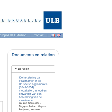
propos de DI-fusion
|
Contact
|
Documents en relation
DI-fusion
De herziening van
straatnamen in de
Brusselse agglomeratie
(1849-1854):
modaliteiten, inhoud en
ontvangst van een
hervorming van de
straatnamen
par Loir, Christophe ,
Degryse, Iadine , Wayens,
Benjamin , Kesteloot,