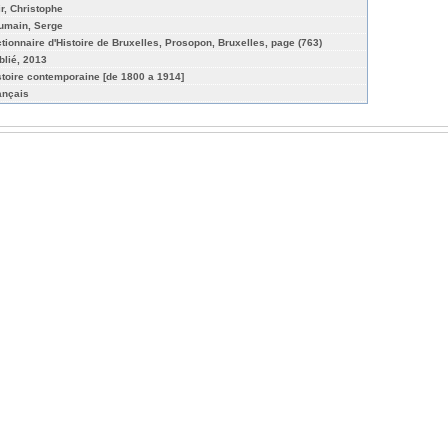
ir, Christophe
umain, Serge
ctionnaire d'Histoire de Bruxelles, Prosopon, Bruxelles, page (763)
blié, 2013
stoire contemporaine [de 1800 a 1914]
ançais