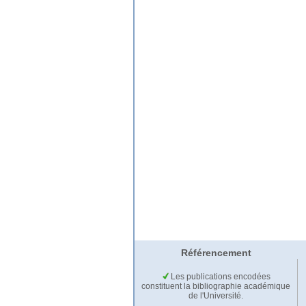
Référencement
Les publications encodées
constituent la bibliographie académique
de l'Université.