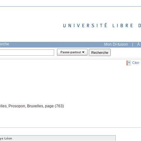
herche
Mon DI-fusion
|
À 
Passe-partout
Citer
elles, Prosopon, Bruxelles, page (763)
ys Léon