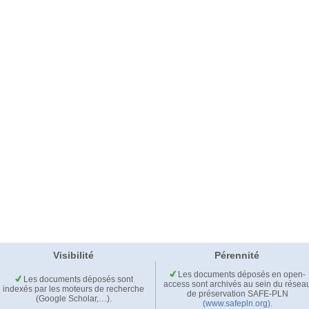
Visibilité
Pérennité
Les documents déposés en open-
Les documents déposés sont
access sont archivés au sein du résea
indexés par les moteurs de recherche
de préservation SAFE-PLN
(Google Scholar,…).
(www.safepln.org)
.