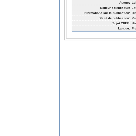
Auteur:
Lo
Editeur scientifique:
Ja
Informations sur la publication:
Di
Statut de publication:
Pu
Sujet CREF:
Hi
Langue:
Fr