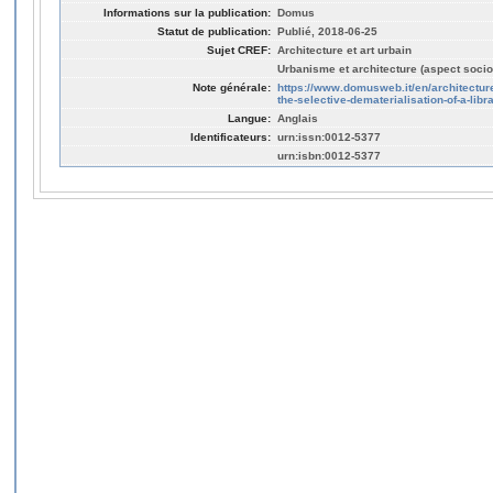
Informations sur la publication:
Domus
Statut de publication:
Publié, 2018-06-25
Sujet CREF:
Architecture et art urbain
Urbanisme et architecture (aspect socio
Note générale:
https://www.domusweb.it/en/architecture
the-selective-dematerialisation-of-a-libr
Langue:
Anglais
Identificateurs:
urn:issn:0012-5377
urn:isbn:0012-5377