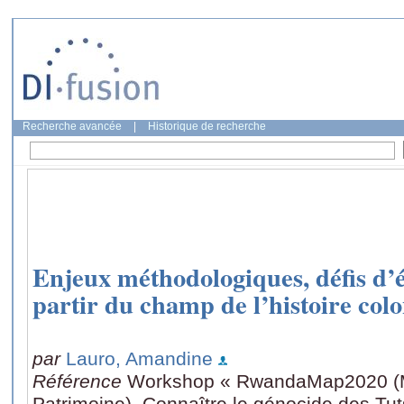
Recherche avancée
|
Historique de recherche
Enjeux méthodologiques, défis d’éc
partir du champ de l’histoire colo
par
Lauro, Amandine
Référence
Workshop « RwandaMap2020 (M
Patrimoine). Connaître le génocide des Tuts