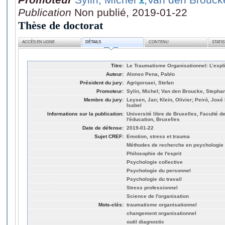
Publication
Non publié, 2019-01-22
Thèse de doctorat
ACCÈS EN LIGNE
DÉTAILS
CONTENU
STATI
Titre:
Le Traumatisme Organisationnel: L’expl
Auteur:
Alonso Pena, Pablo
Président du jury:
Agrigoroaei, Stefan
Promoteur:
Sylin, Michel; Van den Broucke, Stepha
Membre du jury:
Leysen, Jan; Klein, Olivier; Peiró, José
Isabel
Informations sur la publication:
Université libre de Bruxelles, Faculté 
l'éducation, Bruxelles
Date de défense:
2019-01-22
Sujet CREF:
Emotion, stress et trauma
Méthodes de recherche en psychologie
Philosophie de l'esprit
Psychologie collective
Psychologie du personnel
Psychologie du travail
Stress professionnel
Science de l'organisation
Mots-clés:
traumatisme organisationnel
changement organisationnel
outil diagnostic