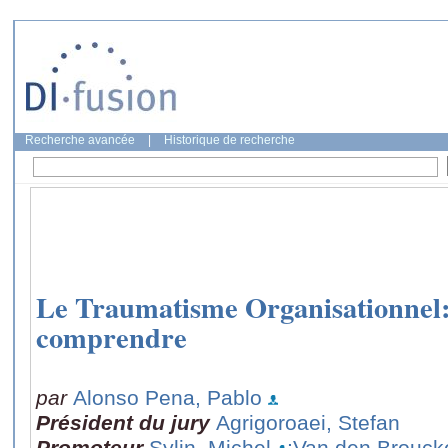
Recherche avancée
|
Historique de recherche
Le Traumatisme Organisationnel: 
comprendre
par
Alonso Pena, Pablo
Président du jury
Agrigoroaei, Stefan
Promoteur
Sylin, Michel
;Van den Brouck