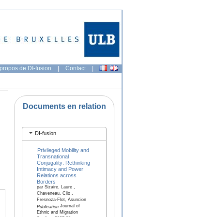
propos de DI-fusion
|
Contact
|
Documents en relation
DI-fusion
Privileged Mobility and
Transnational
Conjugality: Rethinking
Intimacy and Power
Relations across
Borders
par Sizaire, Laure ,
Chaveneau, Clio ,
Fresnoza-Flot, Asuncion
Journal of
Publication
Ethnic and Migration