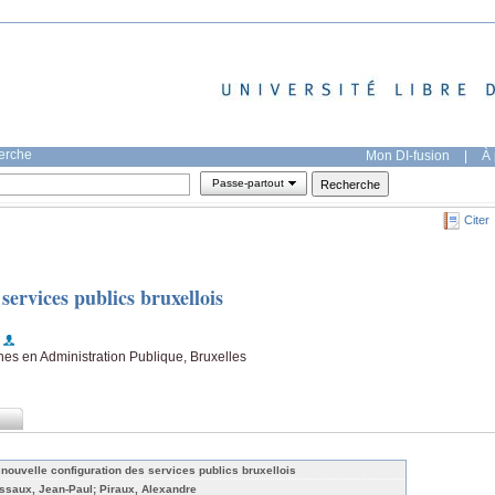
herche
Mon DI-fusion
|
À 
Passe-partout
Citer
services publics bruxellois
es en Administration Publique, Bruxelles
 nouvelle configuration des services publics bruxellois
ssaux, Jean-Paul; Piraux, Alexandre