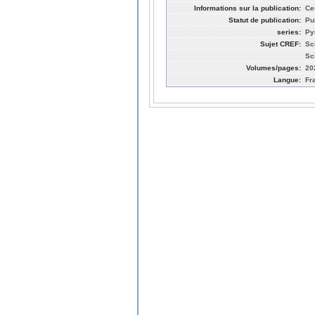
Informations sur la publication:
Ce
Statut de publication:
Pu
series:
Py
Sujet CREF:
Sc
Sc
Volumes/pages:
20
Langue:
Fr