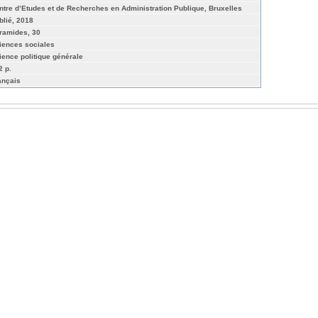
ntre d’Etudes et de Recherches en Administration Publique, Bruxelles
blié, 2018
ramides, 30
iences sociales
ience politique générale
2 p.
ançais