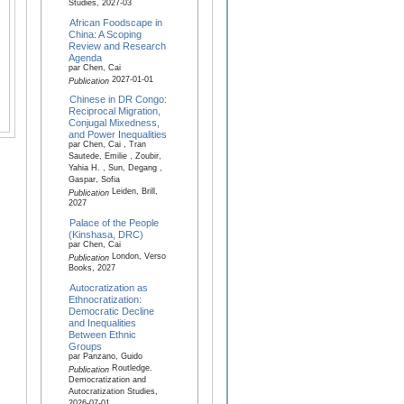
Studies, 2027-03
African Foodscape in
China: A Scoping
Review and Research
Agenda
par Chen, Cai
2027-01-01
Publication
Chinese in DR Congo:
Reciprocal Migration,
Conjugal Mixedness,
and Power Inequalities
par Chen, Cai , Tran
Sautede, Emilie , Zoubir,
Yahia H. , Sun, Degang ,
Gaspar, Sofia
Leiden, Brill,
Publication
2027
Palace of the People
(Kinshasa, DRC)
par Chen, Cai
London, Verso
Publication
Books, 2027
Autocratization as
Ethnocratization:
Democratic Decline
and Inequalities
Between Ethnic
Groups
par Panzano, Guido
Routledge.
Publication
Democratization and
Autocratization Studies,