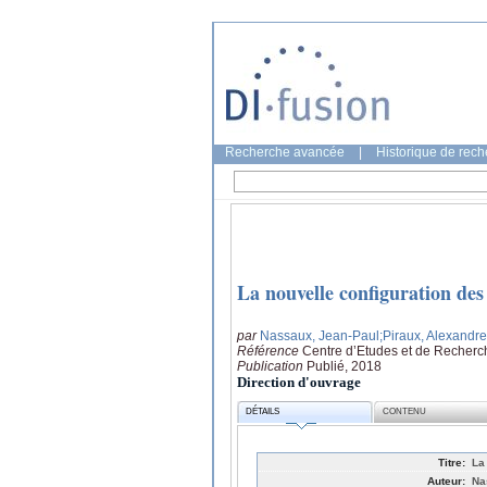
Recherche avancée
|
Historique de rec
La nouvelle configuration des 
par
Nassaux, Jean-Paul
;Piraux, Alexandre
Référence
Centre d’Etudes et de Recherch
Publication
Publié, 2018
Direction d'ouvrage
DÉTAILS
CONTENU
Titre:
La
Auteur:
Na