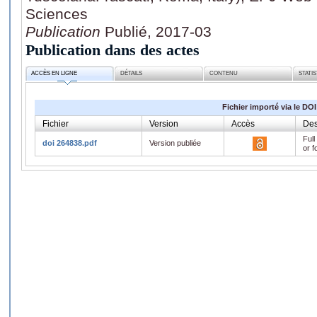
Sciences
Publication
Publié, 2017-03
Publication dans des actes
ACCÈS EN LIGNE
DÉTAILS
CONTENU
STATI
Fichier importé via le DOI
Fichier
Version
Accès
Des
Full
doi 264838.pdf
Version publiée
or f