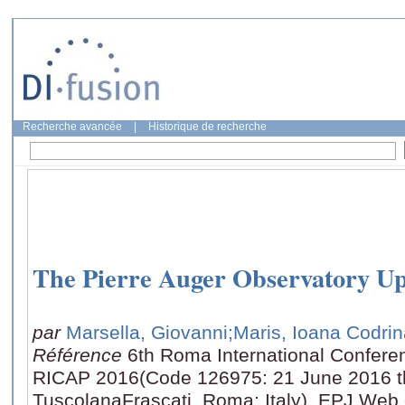
Recherche avancée
|
Historique de recherche
The Pierre Auger Observatory U
par
Marsella, Giovanni
;Maris, Ioana Codri
Référence
6th Roma International Conferen
RICAP 2016(Code 126975: 21 June 2016 th
TuscolanaFrascati, Roma; Italy), EPJ Web