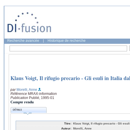
Recherche avancée
|
Historique de recherche
Klaus Voigt, Il rifugio precario - Gli esuli in Italia d
par
Morelli, Anne
Référence
MRAX-information
Publication
Publié, 1995-01
Compte rendu
DÉTAILS
Titre:
Klaus Voigt, Il rifugio precario - Gli esul
Auteur:
Morelli, Anne