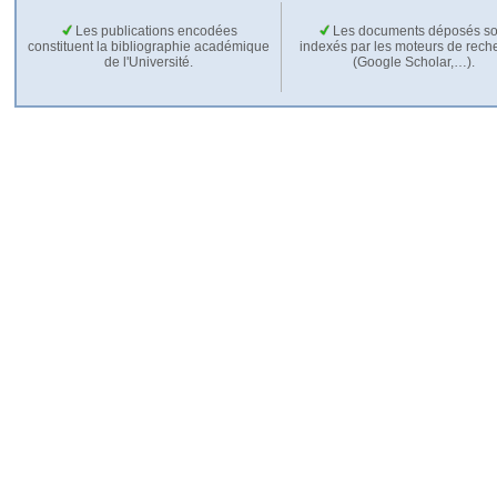
Les publications encodées
Les documents déposés so
constituent la bibliographie académique
indexés par les moteurs de rech
de l'Université.
(Google Scholar,…).