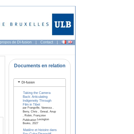
propos de DI-fusion
|
Contact
|
Documents en relation
DI-fusion
Taking the Camera
Back: Articulating
Indigeneity Through
Film in Tibet
par Frangville, Vanessa ,
Berry, Chris , Gewal, Anup
, Robin, Françoise
Lexington
Publication
Books, 2027
Matière et histoire dans
Soy Cuba:Dispositif,