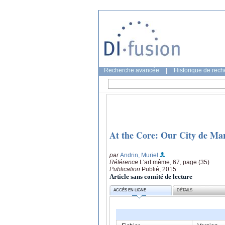
Recherche avancée
|
Historique de rec
At the Core: Our City de Ma
par
Andrin, Muriel
Référence
L'art même, 67, page (35)
Publication
Publié, 2015
Article sans comité de lecture
ACCÈS EN LIGNE
DÉTAILS