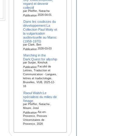
regard et devenir
collectif
par Pfeiffer, Natacha
2026-04-01
Publication
Dans les coulisses du
développement:La
Collection Paul Moity et
la vulgarisation
audiovisuelle au Maroc
(1958-1970)
par Clark, Ben
2026-03-03
Publication
Marching in the
Dark:Quest for allyship
par Surjan, Kinshuk
Faculté de
Publication
Lettres, Traduction et
Communication - Langues,
lettres et traductologie,
Bruxelles, VUB, 2025-12-
16
Raoul Walsh:Le
spécialiste du milieu de
l'image
par Pfeiffer, Natacha ,
Moure, José
Aix-en-
Publication
Provence, Presses
Universitaires de
Provence, 2026