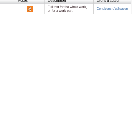
Accès
Description
Droits d'auteur
Full text for the whole work,
Conditions d'utilisation
or for a work part