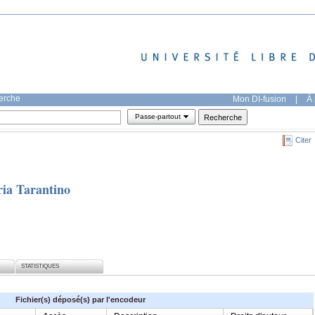
herche
Mon DI-fusion
|
À 
Passe-partout
Citer
ria Tarantino
STATISTIQUES
Fichier(s) déposé(s) par l'encodeur