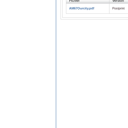
Fichier
Version
AM67Ourcity.pdf
Postprint