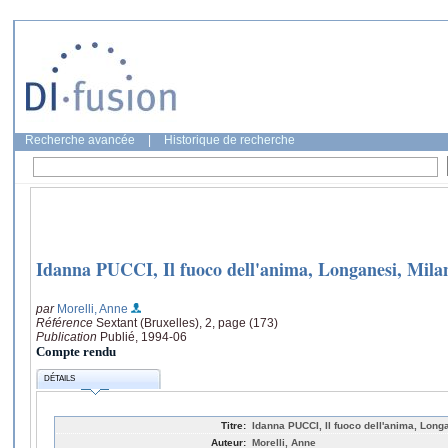
Recherche avancée
|
Historique de recherche
Idanna PUCCI, Il fuoco dell'anima, Longanesi, Mila
par
Morelli, Anne
Référence
Sextant (Bruxelles), 2, page (173)
Publication
Publié, 1994-06
Compte rendu
DÉTAILS
Titre:
Idanna PUCCI, Il fuoco dell'anima, Long
Auteur:
Morelli, Anne