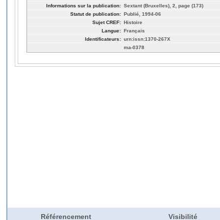
Informations sur la publication:
Sextant (Bruxelles), 2, page (173)
Statut de publication:
Publié, 1994-06
Sujet CREF:
Histoire
Langue:
Français
Identificateurs:
urn:issn:1370-267X
ma-0378
Référencement
Visibilité