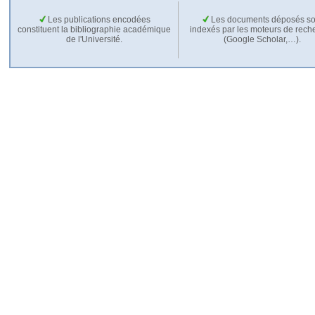
Les publications encodées
Les documents déposés so
constituent la bibliographie académique
indexés par les moteurs de rech
de l'Université.
(Google Scholar,…).