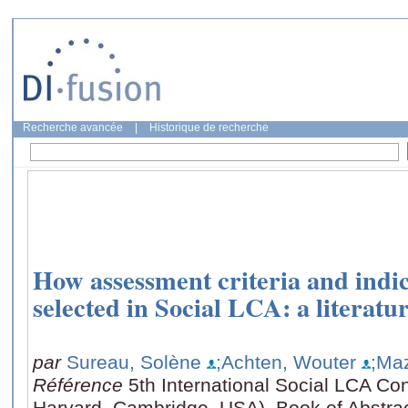
Recherche avancée
|
Historique de recherche
How assessment criteria and indic
selected in Social LCA: a literatu
par
Sureau, Solène
;Achten, Wouter
;Ma
Référence
5th International Social LCA Co
Harvard, Cambridge, USA), Book of Abstr