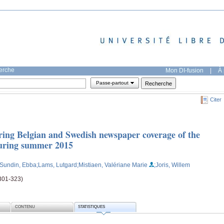
herche
Mon DI-fusion
|
À 
Passe-partout
Citer
ing Belgian and Swedish newspaper coverage of the
during summer 2015
;Sundin, Ebba
;Lams, Lutgard
;Mistiaen, Valériane Marie
;Joris, Willem
301-323)
CONTENU
STATISTIQUES