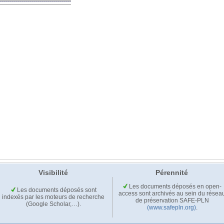
Visibilité
Pérennité
Les documents déposés en open-
Les documents déposés sont
access sont archivés au sein du résea
indexés par les moteurs de recherche
de préservation SAFE-PLN
(Google Scholar,…).
(www.safepln.org)
.