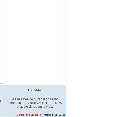
Facilité
Les listes de publications sont
u
compatibles avec le CV-ULB, le FNRS
et accessibles sur le web.
Conditions d'utilisation
- Version : 4.1 (2019)