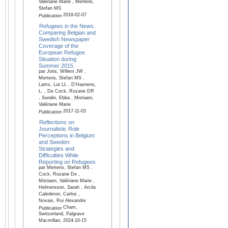
Valériane Marie , Mertens,
Stefan MS
2018-02-07
Publication
Refugees in the News.
Comparing Belgian and
Swedish Newspaper
Coverage of the
European Refugee
Situation during
Summer 2015.
par Joris, Willem JW ,
Mertens, Stefan MS ,
Lams, Lut LL , D'Haenens,
L. , De Cock, Rozane DR
, Sundin, Ebba , Mistiaen,
Valériane Marie
2017-11-03
Publication
Reflections on
Journalistic Role
Perceptions in Belgium
and Sweden:
Strategies and
Difficulties While
Reporting on Refugees
par Mertens, Stefan MS ,
Cock, Rozane De ,
Mistiaen, Valériane Marie ,
Helmersson, Sarah , Arcila
Calederon, Carlos ,
Novais, Rui Alexandre
Cham,
Publication
Switzerland, Palgrave
Macmillan, 2024-10-15