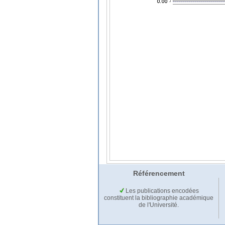
Référencement
Les publications encodées
constituent la bibliographie académique
de l'Université.