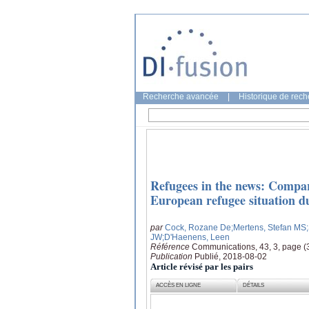
Recherche avancée
|
Historique de rec
Refugees in the news: Compar
European refugee situation 
par
Cock, Rozane De
;Mertens, Stefan MS
JW
;D'Haenens, Leen
Référence
Communications, 43, 3, page (
Publication
Publié, 2018-08-02
Article révisé par les pairs
ACCÈS EN LIGNE
DÉTAILS