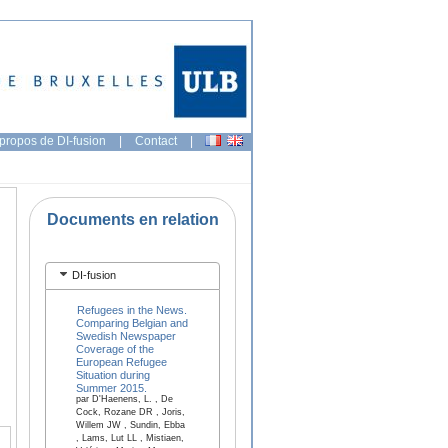
propos de DI-fusion
|
Contact
|
Documents en relation
DI-fusion
Refugees in the News.
Comparing Belgian and
Swedish Newspaper
Coverage of the
European Refugee
Situation during
Summer 2015.
par D'Haenens, L. , De
Cock, Rozane DR , Joris,
Willem JW , Sundin, Ebba
, Lams, Lut LL , Mistiaen,