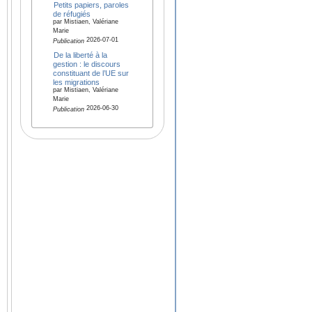
Petits papiers, paroles
de réfugiés
par Mistiaen, Valériane
Marie
2026-07-01
Publication
De la liberté à la
gestion : le discours
constituant de l’UE sur
les migrations
par Mistiaen, Valériane
Marie
2026-06-30
Publication