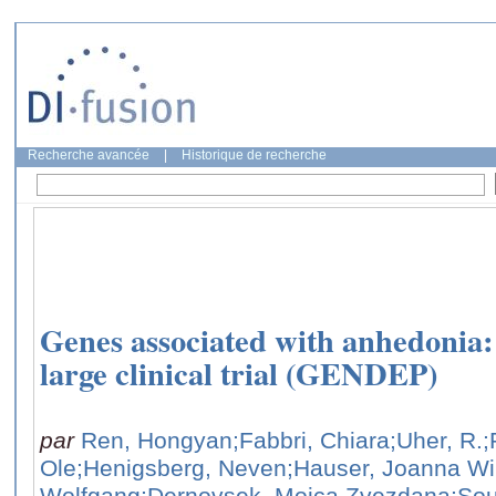
Recherche avancée
|
Historique de recherche
Genes associated with anhedonia: 
large clinical trial (GENDEP)
par
Ren, Hongyan
;Fabbri, Chiara
;Uher, R.
;
Ole
;Henigsberg, Neven
;Hauser, Joanna Wi
Wolfgang
;Dernovsek, Mojca Zvezdana
;Sou