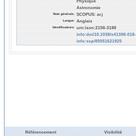
Physique
Astronomie
Note générale:
SCOPUS: ar.j
Langue:
Anglais
Identificateurs:
urn:issn:2158-3188
info:doi/10.1038/s41398-018
info:scp/85051621925
Référencement
Visibilité