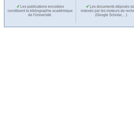
Les publications encodées
Les documents déposés so
constituent la bibliographie académique
indexés par les moteurs de rech
de l'Université.
(Google Scholar,…).