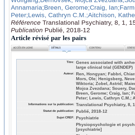
Annamaria
;Breen, Gerome
;Craig, Ian
;Farm
Peter
;Lewis, Cathryn C.M.
;Aitchison, Kathe
Référence
Translational Psychiatry, 8, 1, 1
Publication
Publié, 2018-12
Article révisé par les pairs
ACCÈS EN LIGNE
DÉTAILS
CONTENU
STATI
Titre:
Genes associated with anhed
large clinical trial (GENDEP)
Auteur:
Ren, Hongyan; Fabbri, Chiara
Mors, Ole; Henigsberg, Neve
Wiktoria; Zobel, Astrid; Mai
Mojca Zvezdana; Souery, Dan
Breen, Gerome; Craig, Ian; F
Peter; Lewis, Cathryn C.M.; 
Informations sur la publication:
Translational Psychiatry, 8, 1
Statut de publication:
Publié, 2018-12
Sujet CREF:
Psychiatrie
Physiopsychologie et psych
[psychiatrie]