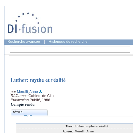
Recherche avancée
|
Historique de recherche
Luther: mythe et réalité
par
Morelli, Anne
Référence
Cahiers de Clio
Publication
Publié, 1986
Compte rendu
DÉTAILS
Titre:
Luther: mythe et réalité
Auteur:
Morelli, Anne