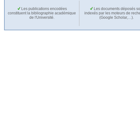
Les publications encodées
Les documents déposés so
constituent la bibliographie académique
indexés par les moteurs de rech
de l'Université.
(Google Scholar,…).