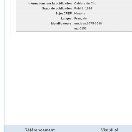
Informations sur la publication:
Cahiers de Clio
Statut de publication:
Publié, 1986
Sujet CREF:
Histoire
Langue:
Français
Identificateurs:
urn:issn:0575-0598
ma-0352
Référencement
Visibilité