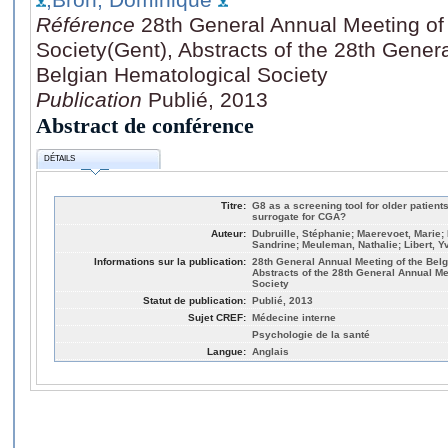
Référence
28th General Annual Meeting of
Society(Gent), Abstracts of the 28th Gener
Belgian Hematological Society
Publication
Publié, 2013
Abstract de conférence
DÉTAILS
Titre:
G8 as a screening tool for older patien
surrogate for CGA?
Auteur:
Dubruille, Stéphanie; Maerevoet, Marie
Sandrine; Meuleman, Nathalie; Libert, 
Informations sur la publication:
28th General Annual Meeting of the Belg
Abstracts of the 28th General Annual Me
Society
Statut de publication:
Publié, 2013
Sujet CREF:
Médecine interne
Psychologie de la santé
Langue:
Anglais