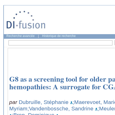
Recherche avancée
|
Historique de recherche
G8 as a screening tool for older p
hemopathies: A surrogate for C
par
Dubruille, Stéphanie
;Maerevoet, Mari
Myriam
;Vandenbossche, Sandrine
;Meule
;Bron, Dominique