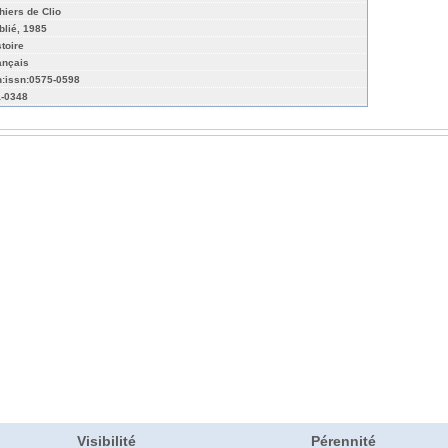
hiers de Clio
blié, 1985
stoire
ançais
n:issn:0575-0598
-0348
Visibilité
Pérennité