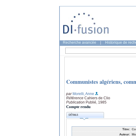
Recherche avancée
|
Historique de rec
Communistes algériens, commu
par
Morelli, Anne
Référence
Cahiers de Clio
Publication
Publié, 1985
Compte rendu
DÉTAILS
Titre:
Co
Auteur:
Mo