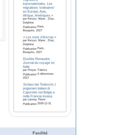
transnationales. Les
migrations ‘ordinaires’
en Europe, Asie,
Afrique, Amériques »
par Kervyn, Marie , Díaz,
Delphine
Paris,
Publication
Bouquins, 2027
« Les mots d’Ancrop »
par Kervyn, Marie , Díaz,
Delphine
Paris,
Publication
Bouquins, 2027
Eusèbe Renaudot,
Journal du voyage en
Italie
par Preyat, Fabrice
A déterminer,
Publication
2027
Schiavi dei Tedeschi.:I
prigionieri italiani di
Caporetto nel Belgio e
nella Francia invasa
par Lannoy, Pierre
2026-12-31
Publication
Facilité