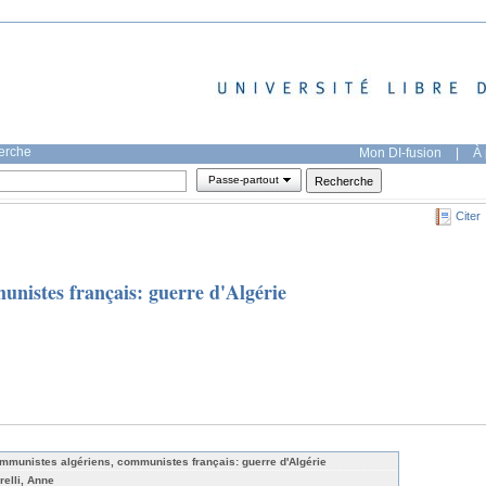
herche
Mon DI-fusion
|
À 
Passe-partout
Citer
nistes français: guerre d'Algérie
mmunistes algériens, communistes français: guerre d'Algérie
relli, Anne