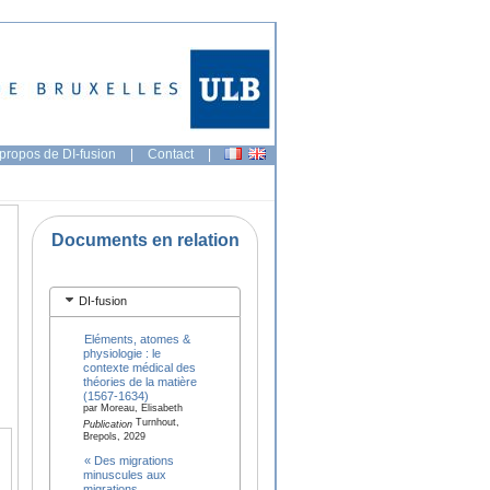
propos de DI-fusion
|
Contact
|
Documents en relation
DI-fusion
Eléments, atomes &
physiologie : le
contexte médical des
théories de la matière
(1567-1634)
par Moreau, Elisabeth
Turnhout,
Publication
Brepols, 2029
« Des migrations
minuscules aux
migrations