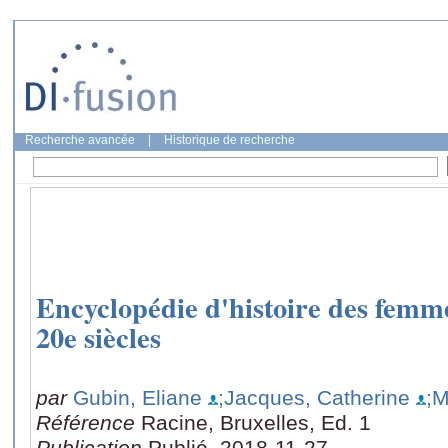
Recherche avancée
|
Historique de recherche
Encyclopédie d'histoire des femme
20e siècles
par
Gubin, Eliane
;Jacques, Catherine
;M
Référence
Racine, Bruxelles, Ed. 1
Publication
Publié, 2018-11-27