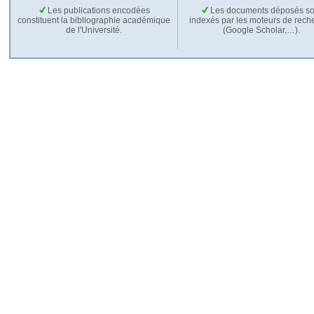
Les publications encodées
Les documents déposés so
constituent la bibliographie académique
indexés par les moteurs de rech
de l'Université.
(Google Scholar,…).