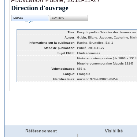
Direction d'ouvrage
DÉTAILS
CONTENU
Titre:
Encyclopédie d'histoire des femmes en 
Auteur:
Gubin, Eliane; Jacques, Catherine; Mari
Informations sur la publication:
Racine, Bruxelles, Ed. 1
Statut de publication:
Publié, 2018-11-27
Sujet CREF:
Etudes-femmes
Histoire contemporaine [de 1800 a 1914
Histoire contemporaine [depuis 1914]
Volumes/pages:
656 p.
Langue:
Français
Identificateurs:
urn:isbn:978-2-39025-052-4
Référencement
Visibilité