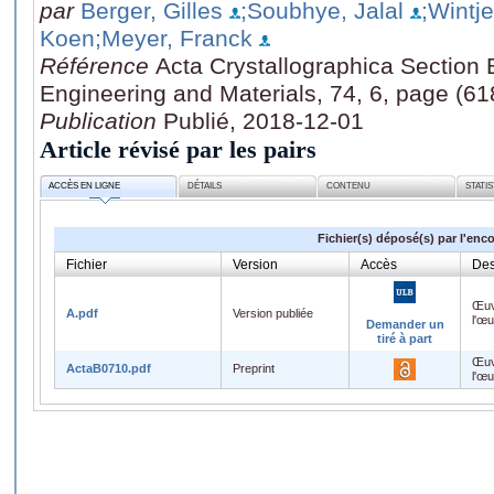
par
Berger, Gilles
;Soubhye, Jalal
;Wintj
Koen
;Meyer, Franck
Référence
Acta Crystallographica Section B
Engineering and Materials, 74, 6, page (61
Publication
Publié, 2018-12-01
Article révisé par les pairs
ACCÈS EN LIGNE
DÉTAILS
CONTENU
STATI
Fichier(s) déposé(s) par l'enc
Fichier
Version
Accès
Des
Œuv
A.pdf
Version publiée
l'œ
Demander un
tiré à part
Œuv
ActaB0710.pdf
Preprint
l'œ