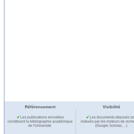
Référencement
Visibilité
Les publications encodées
Les documents déposés so
constituent la bibliographie académique
indexés par les moteurs de rech
de l'Université.
(Google Scholar,…).