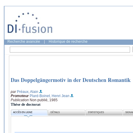
Recherche avancée
|
Historique de recherche
Das Doppelgängermotiv in der Deutschen Romantik
par
Préaux, Alain
Promoteur
Plard-Boinet, Henri Jean
Publication
Non publié, 1985
Thèse de doctorat
ACCÈS EN LIGNE
DÉTAILS
STATISTIQUES
SIGNA