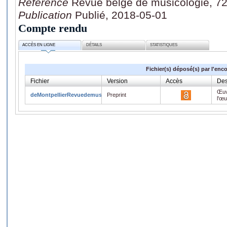
Référence
Revue belge de musicologie, 72
Publication
Publié, 2018-05-01
Compte rendu
ACCÈS EN LIGNE
DÉTAILS
STATISTIQUES
Fichier(s) déposé(s) par l'enc
Fichier
Version
Accès
Des
Œuv
deMontpellierRevuedemusicologieCR.pdf
Preprint
l'œ