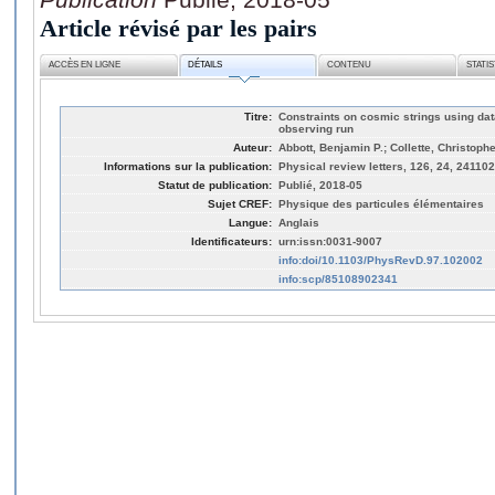
Article révisé par les pairs
ACCÈS EN LIGNE
DÉTAILS
CONTENU
STATI
Titre:
Constraints on cosmic strings using dat
observing run
Auteur:
Abbott, Benjamin P.; Collette, Christophe;
Informations sur la publication:
Physical review letters, 126, 24, 241102
Statut de publication:
Publié, 2018-05
Sujet CREF:
Physique des particules élémentaires
Langue:
Anglais
Identificateurs:
urn:issn:0031-9007
info:doi/10.1103/PhysRevD.97.102002
info:scp/85108902341