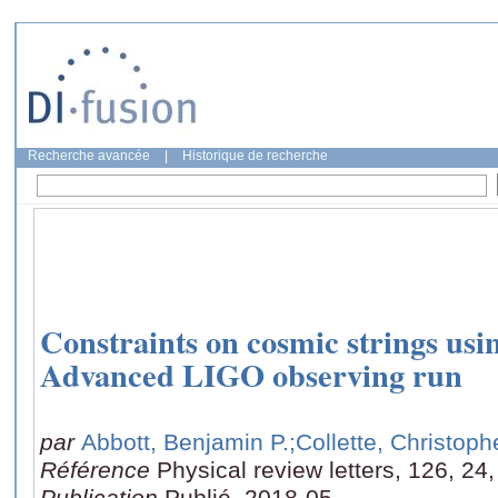
Recherche avancée
|
Historique de recherche
Constraints on cosmic strings usin
Advanced LIGO observing run
par
Abbott, Benjamin P.
;Collette, Christoph
Référence
Physical review letters, 126, 24
Publication
Publié, 2018-05