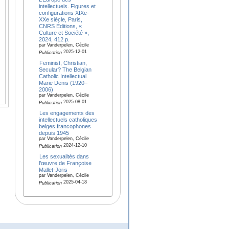
intellectuels. Figures et
configurations XIXe-
XXe siècle, Paris,
CNRS Éditions, «
Culture et Société »,
2024, 412 p.
par Vanderpelen, Cécile
2025-12-01
Publication
Feminist, Christian,
Secular? The Belgian
Catholic Intellectual
Marie Denis (1920–
2006)
par Vanderpelen, Cécile
2025-08-01
Publication
Les engagements des
intellectuels catholiques
belges francophones
depuis 1945
par Vanderpelen, Cécile
2024-12-10
Publication
Les sexualités dans
l’œuvre de Françoise
Mallet-Joris
par Vanderpelen, Cécile
2025-04-18
Publication