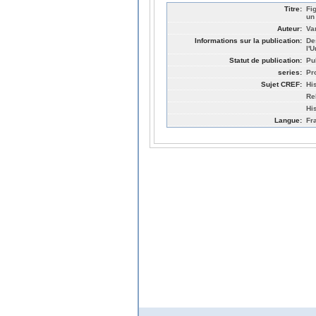
Titre:
Fi
un
Auteur:
Va
Informations sur la publication:
De
l'
Statut de publication:
Pu
series:
Pr
Sujet CREF:
Hi
Re
Hi
Langue:
Fr