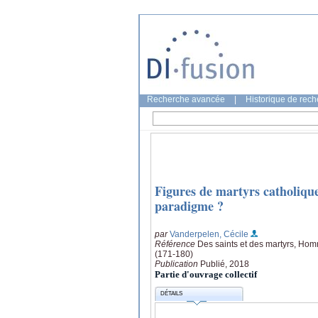
Recherche avancée
|
Historique de rec
Figures de martyrs catholiqu
paradigme ?
par
Vanderpelen, Cécile
Référence
Des saints et des martyrs, Homm
(171-180)
Publication
Publié, 2018
Partie d'ouvrage collectif
DÉTAILS