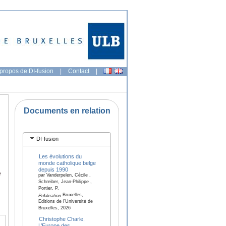
propos de DI-fusion
|
Contact
|
Documents en relation
DI-fusion
Les évolutions du
monde catholique belge
depuis 1990
e
par Vanderpelen, Cécile ,
Schreiber, Jean-Philippe ,
Portier, P.
Bruxelles,
Publication
Editions de l'Université de
Bruxelles, 2026
Christophe Charle,
L’Europe des