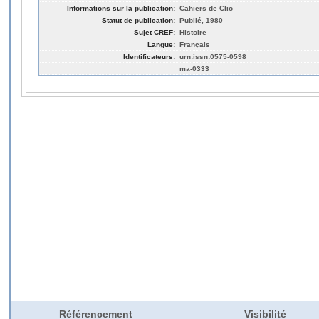
Informations sur la publication:
Cahiers de Clio
Statut de publication:
Publié, 1980
Sujet CREF:
Histoire
Langue:
Français
Identificateurs:
urn:issn:0575-0598
ma-0333
Référencement
Visibilité