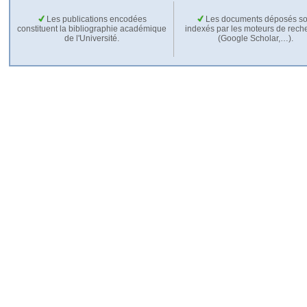
Les publications encodées
Les documents déposés so
constituent la bibliographie académique
indexés par les moteurs de rech
de l'Université.
(Google Scholar,…).