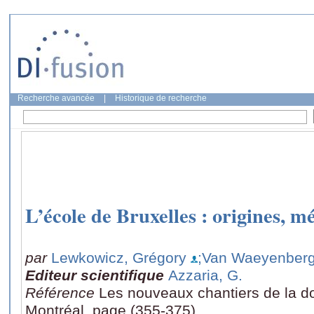
Recherche avancée
|
Historique de recherche
L’école de Bruxelles : origines, m
par
Lewkowicz, Grégory
;Van Waeyenberg
Editeur scientifique
Azzaria, G.
Référence
Les nouveaux chantiers de la doc
Montréal, page (355-375)