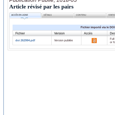
Article révisé par les pairs
ACCÈS EN LIGNE
DÉTAILS
CONTENU
STATI
Fichier importé via le DOI
Fichier
Version
Accès
Des
Full
doi 262994.pdf
Version publiée
or f