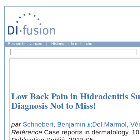
Recherche avancée
|
Historique de recherche
Low Back Pain in Hidradenitis S
Diagnosis Not to Miss!
par
Schnebert, Benjamin
;Del Marmol, Vé
Référence
Case reports in dermatology, 10
Publication
Publié, 2018-05