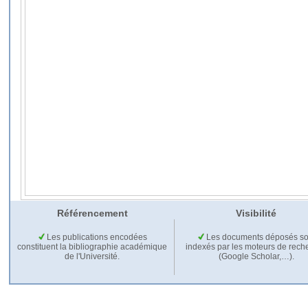
Référencement
Visibilité
Les publications encodées
Les documents déposés so
constituent la bibliographie académique
indexés par les moteurs de rech
de l'Université.
(Google Scholar,…).