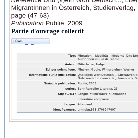
MigrantInnen in Österreich, Studienverlag,
page (47-63)
Publication
Publié, 2009
Partie d'ouvrage collectif
DÉTAILS
Titre:
Migration – Mobilität – Moderne: Das krea
AutorInnen im Fin de Siècle
Auteur:
Mitterbauer, Helga
Editeur scientifique:
Mitterer, Nicole; Wintersteiner, Werner
Informations sur la publication:
Und (k)ein Wort Deutsch..., Literaturen 
Österreich, Studienverlag, Innsbruck, V
Statut de publication:
Publié, 2009
series:
Schriftenreihe Literatur, 23
Sujet CREF:
Langue et littérature allemandes
Littérature comparée
Langue:
Allemand
Identificateurs:
urn:isbn:978-3706547697