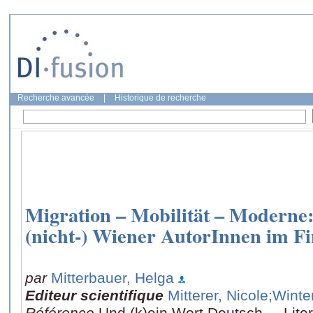
Recherche avancée
|
Historique de recherche
Migration – Mobilität – Moderne: 
(nicht-) Wiener AutorInnen im Fi
par
Mitterbauer, Helga
Editeur scientifique
Mitterer, Nicole
;Winte
Référence
Und (k)ein Wort Deutsch..., Lit