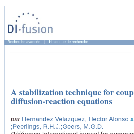
Recherche avancée
|
Historique de recherche
A stabilization technique for coup
diffusion-reaction equations
par
Hernandez Velazquez, Hector Alonso
;Peerlings, R.H.J.
;Geers, M.G.D.
Référence
International journal for numeri