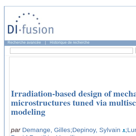
Recherche avancée
|
Historique de recherche
Irradiation-based design of mecha
microstructures tuned via multisc
modeling
par
Demange, Gilles
;Depinoy, Sylvain
;Lu