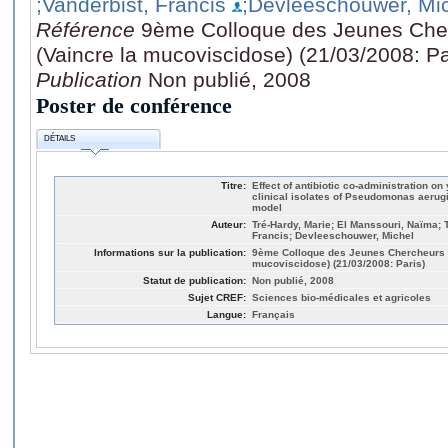
;Vanderbist, Francis
;Devleeschouwer, Mi
Référence
9ème Colloque des Jeunes Cher
(Vaincre la mucoviscidose) (21/03/2008: Pa
Publication
Non publié, 2008
Poster de conférence
DÉTAILS
Titre:
Effect of antibiotic co-administration o
clinical isolates of Pseudomonas aerugi
model
Auteur:
Tré-Hardy, Marie; El Manssouri, Naïma; 
Francis; Devleeschouwer, Michel
Informations sur la publication:
9ème Colloque des Jeunes Chercheurs d
mucoviscidose) (21/03/2008: Paris)
Statut de publication:
Non publié, 2008
Sujet CREF:
Sciences bio-médicales et agricoles
Langue:
Français