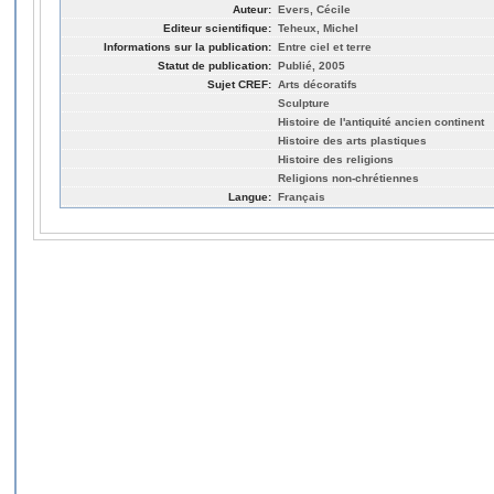
Auteur:
Evers, Cécile
Editeur scientifique:
Teheux, Michel
Informations sur la publication:
Entre ciel et terre
Statut de publication:
Publié, 2005
Sujet CREF:
Arts décoratifs
Sculpture
Histoire de l'antiquité ancien continent
Histoire des arts plastiques
Histoire des religions
Religions non-chrétiennes
Langue:
Français