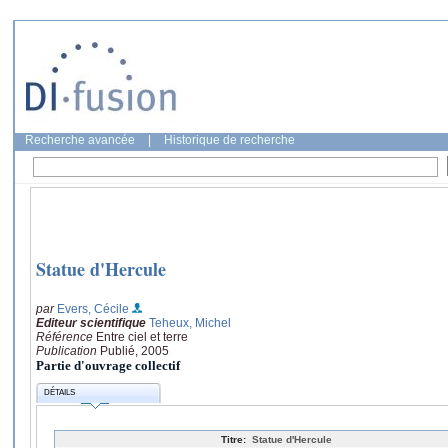
Recherche avancée
|
Historique de recherche
Statue d'Hercule
par
Evers, Cécile
Editeur scientifique
Teheux, Michel
Référence
Entre ciel et terre
Publication
Publié, 2005
Partie d'ouvrage collectif
DÉTAILS
Titre:
Statue d'Hercule