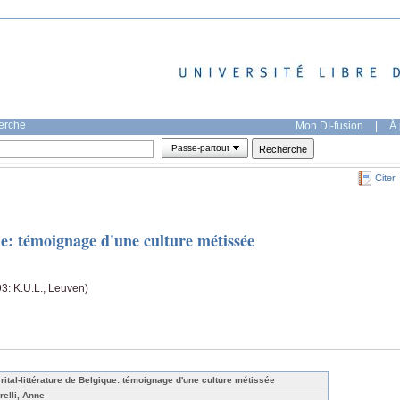
herche
Mon DI-fusion
|
À 
Passe-partout
Citer
que: témoignage d'une culture métissée
93: K.U.L., Leuven)
 rital-littérature de Belgique: témoignage d'une culture métissée
relli, Anne