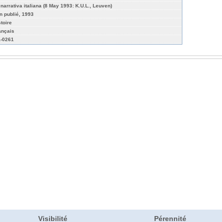
 narrativa italiana (8 May 1993: K.U.L., Leuven)
n publié, 1993
stoire
ançais
-0261
Visibilité
Pérennité