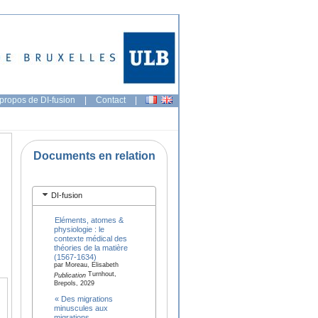
propos de DI-fusion
|
Contact
|
Documents en relation
DI-fusion
Eléments, atomes &
physiologie : le
contexte médical des
théories de la matière
(1567-1634)
par Moreau, Elisabeth
Turnhout,
Publication
Brepols, 2029
« Des migrations
minuscules aux
migrations