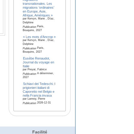
transnationales. Les
migrations ‘ordinaires’
en Europe, Asie,
Afrique, Amériques »
par Kervyn, Marie , Díaz,
Delphine
Paris,
Publication
Bouquins, 2027
« Les mots d’Ancrop »
par Kervyn, Marie , Díaz,
Delphine
Paris,
Publication
Bouquins, 2027
Eusèbe Renaudot,
Journal du voyage en
Italie
par Preyat, Fabrice
A déterminer,
Publication
2027
Schiavi dei Tedeschi.:I
prigionieri italiani di
Caporetto nel Belgio e
nella Francia invasa
par Lannoy, Pierre
2026-12-31
Publication
Facilité