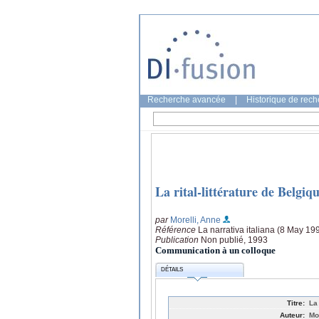
Recherche avancée
|
Historique de rec
La rital-littérature de Belgi
par
Morelli, Anne
Référence
La narrativa italiana (8 May 19
Publication
Non publié, 1993
Communication à un colloque
DÉTAILS
Titre:
La
Auteur:
Mo