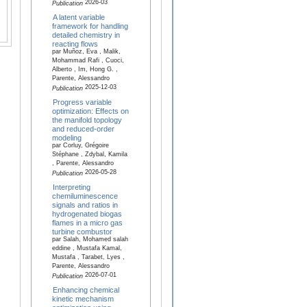
2026-03
Publication
A latent variable
framework for handling
detailed chemistry in
reacting flows
par Muñoz, Eva , Malik,
Mohammad Rafi , Cuoci,
Alberto , Im, Hong G. ,
Parente, Alessandro
2025-12-03
Publication
Progress variable
optimization: Effects on
the manifold topology
and reduced-order
modeling
par Corluy, Grégoire
Stéphane , Zdybal, Kamila
, Parente, Alessandro
2026-05-28
Publication
Interpreting
chemiluminescence
signals and ratios in
hydrogenated biogas
flames in a micro gas
turbine combustor
par Salah, Mohamed salah
eddine , Mustafa Kamal,
Mustafa , Tarabet, Lyes ,
Parente, Alessandro
2026-07-01
Publication
Enhancing chemical
kinetic mechanism