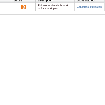
Accès
Description
Droits d'auteur
Full text for the whole work,
Conditions d'utilisation
or for a work part