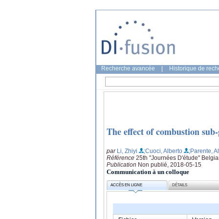
Recherche avancée
|
Historique de rec
The effect of combustion sub
par
Li, Zhiyi
;Cuoci, Alberto
;Parente, 
Référence
25th "Journées D'étude" Belgian
Publication
Non publié, 2018-05-15
Communication à un colloque
ACCÈS EN LIGNE
DÉTAILS