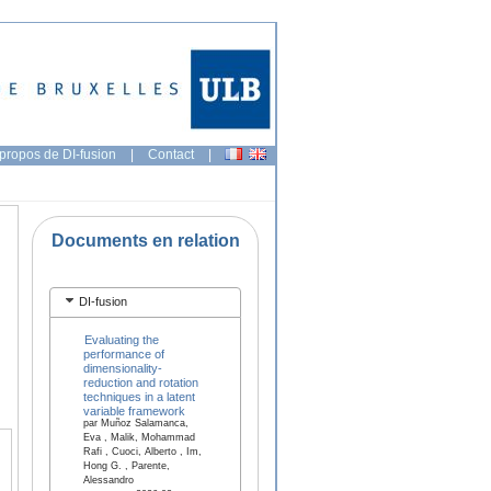
propos de DI-fusion
|
Contact
|
Documents en relation
DI-fusion
Evaluating the
performance of
dimensionality-
reduction and rotation
techniques in a latent
variable framework
par Muñoz Salamanca,
Eva , Malik, Mohammad
Rafi , Cuoci, Alberto , Im,
Hong G. , Parente,
Alessandro