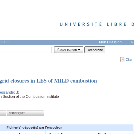
herche
Mon DI-fusion
|
À 
Passe-partout
Citer
-grid closures in LES of MILD combustion
Alessandro
 Section of the Combustion Institute
STATISTIQUES
Fichier(s) déposé(s) par l'encodeur