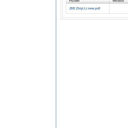
Fichier
Version
JDE Zhiyi Li new.pdf