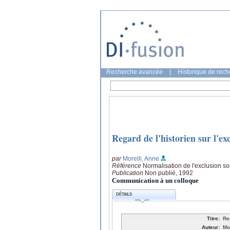
Recherche avancée
|
Historique de rec
Regard de l'historien sur l'ex
par
Morelli, Anne
Référence
Normalisation de l'exclusion so
Publication
Non publié, 1992
Communication à un colloque
DÉTAILS
Titre:
Re
Auteur:
Mo