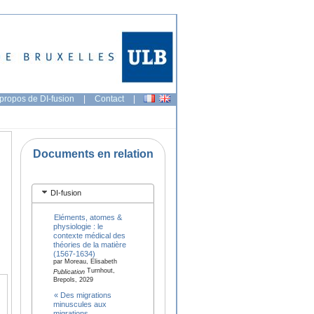
propos de DI-fusion
|
Contact
|
Documents en relation
DI-fusion
Eléments, atomes &
physiologie : le
contexte médical des
théories de la matière
(1567-1634)
par Moreau, Elisabeth
Turnhout,
Publication
Brepols, 2029
« Des migrations
minuscules aux
migrations