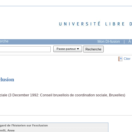
herche
Mon DI-fusion
|
À 
Passe-partout
Citer
clusion
ciale (3 December 1992: Conseil bruxellois de coordination sociale, Bruxelles)
gard de l'historien sur l'exclusion
relli, Anne