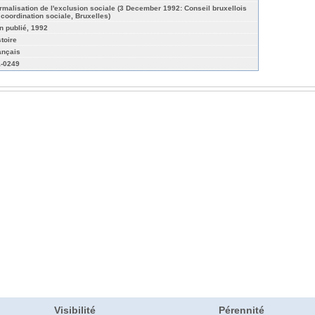
rmalisation de l'exclusion sociale (3 December 1992: Conseil bruxellois
 coordination sociale, Bruxelles)
n publié, 1992
stoire
ançais
-0249
Visibilité
Pérennité