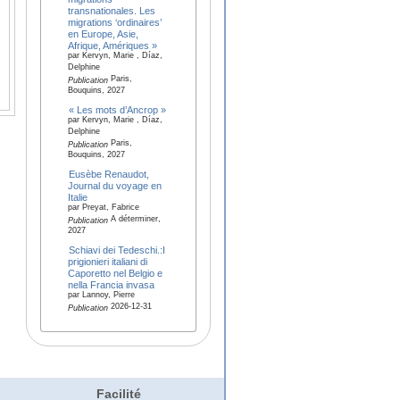
transnationales. Les
migrations ‘ordinaires’
en Europe, Asie,
Afrique, Amériques »
par Kervyn, Marie , Díaz,
Delphine
Paris,
Publication
Bouquins, 2027
« Les mots d’Ancrop »
par Kervyn, Marie , Díaz,
Delphine
Paris,
Publication
Bouquins, 2027
Eusèbe Renaudot,
Journal du voyage en
Italie
par Preyat, Fabrice
A déterminer,
Publication
2027
Schiavi dei Tedeschi.:I
prigionieri italiani di
Caporetto nel Belgio e
nella Francia invasa
par Lannoy, Pierre
2026-12-31
Publication
Facilité