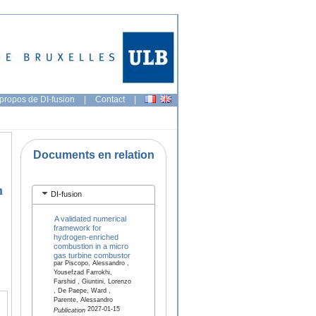
propos de DI-fusion
|
Contact
|
Documents en relation
n
DI-fusion
A validated numerical
framework for
hydrogen-enriched
combustion in a micro
gas turbine combustor
par Piscopo, Alessandro ,
Yousefzad Farrokhi,
Farshid , Giuntini, Lorenzo
, De Paepe, Ward ,
Parente, Alessandro
2027-01-15
Publication