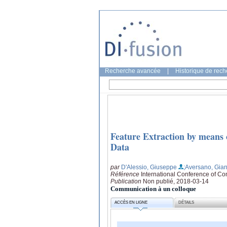
Recherche avancée
|
Historique de rec
Feature Extraction by means
Data
par
D'Alessio, Giuseppe
;Aversano, Gia
Référence
International Conference of C
Publication
Non publié, 2018-03-14
Communication à un colloque
ACCÈS EN LIGNE
DÉTAILS