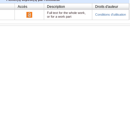
Accès
Description
Droits d'auteur
Full text for the whole work,
Conditions d'utilisation
or for a work part