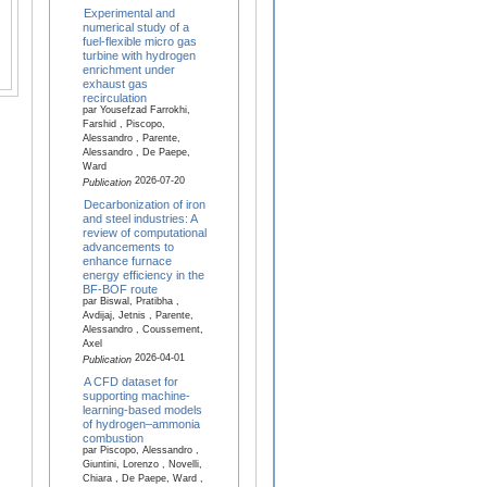
Experimental and
numerical study of a
fuel-flexible micro gas
turbine with hydrogen
enrichment under
exhaust gas
recirculation
par Yousefzad Farrokhi,
Farshid , Piscopo,
Alessandro , Parente,
Alessandro , De Paepe,
Ward
2026-07-20
Publication
Decarbonization of iron
and steel industries: A
review of computational
advancements to
enhance furnace
energy efficiency in the
BF-BOF route
par Biswal, Pratibha ,
Avdijaj, Jetnis , Parente,
Alessandro , Coussement,
Axel
2026-04-01
Publication
A CFD dataset for
supporting machine-
learning-based models
of hydrogen–ammonia
combustion
par Piscopo, Alessandro ,
Giuntini, Lorenzo , Novelli,
Chiara , De Paepe, Ward ,