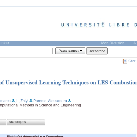
herche
Mon DI-fusion
|
À 
Passe-partout
Citer
 of Unsupervised Learning Techniques on LES Combustio
nmarco
;Li, Zhiyi
;Parente, Alessandro
omputational Methods in Science and Engineering
STATISTIQUES
Fichier(s) déposé(s) par l'encodeur