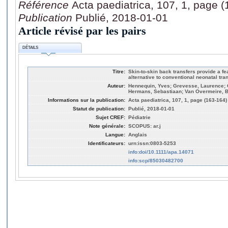
Référence
Acta paediatrica, 107, 1, page 
Publication
Publié, 2018-01-01
Article révisé par les pairs
DÉTAILS
Titre:
Skin-to-skin back transfers provide a fe
alternative to conventional neonatal tra
Auteur:
Hennequin, Yves; Grevesse, Laurence; Gy
Hermans, Sebastiaan; Van Overmeire, B
Informations sur la publication:
Acta paediatrica, 107, 1, page (163-164)
Statut de publication:
Publié, 2018-01-01
Sujet CREF:
Pédiatrie
Note générale:
SCOPUS: ar.j
Langue:
Anglais
Identificateurs:
urn:issn:0803-5253
info:doi/10.1111/apa.14071
info:scp/85030482700