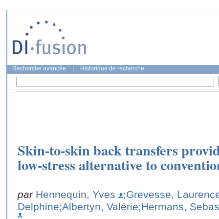
Recherche avancée
|
Historique de recherche
Skin-to-skin back transfers provid
low-stress alternative to conventi
par
Hennequin, Yves
;Grevesse, Laurenc
Delphine
;Albertyn, Valérie
;Hermans, Sebas