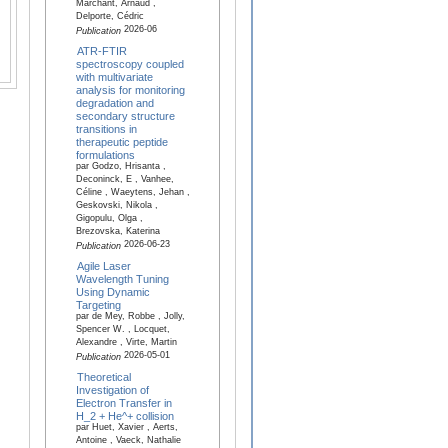
Marchant, Arnaud ,
Delporte, Cédric
2026-06
Publication
ATR-FTIR
spectroscopy coupled
with multivariate
analysis for monitoring
degradation and
secondary structure
transitions in
therapeutic peptide
formulations
par Godzo, Hrisanta ,
Deconinck, E , Vanhee,
Céline , Waeytens, Jehan ,
Geskovski, Nikola ,
Gigopulu, Olga ,
Brezovska, Katerina
2026-06-23
Publication
Agile Laser
Wavelength Tuning
Using Dynamic
Targeting
par de Mey, Robbe , Jolly,
Spencer W. , Locquet,
Alexandre , Virte, Martin
2026-05-01
Publication
Theoretical
Investigation of
Electron Transfer in
H_2 + He^+ collision
par Huet, Xavier , Aerts,
Antoine , Vaeck, Nathalie