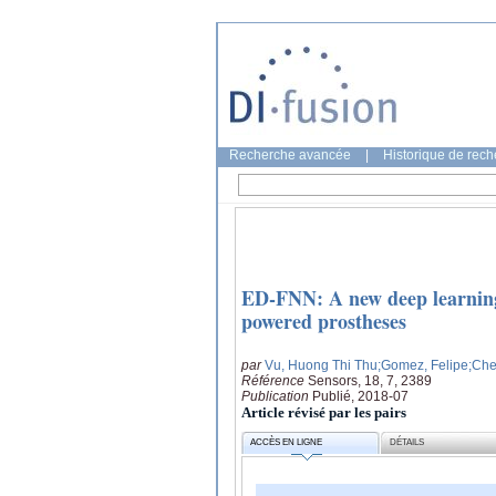
Recherche avancée
|
Historique de rec
ED-FNN: A new deep learning a
powered prostheses
par
Vu, Huong Thi Thu
;Gomez, Felipe
;Che
Référence
Sensors, 18, 7, 2389
Publication
Publié, 2018-07
Article révisé par les pairs
ACCÈS EN LIGNE
DÉTAILS