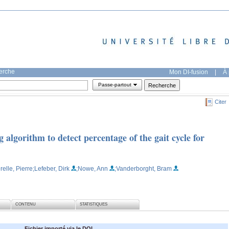
herche
Mon DI-fusion
|
À 
Passe-partout
Citer
lgorithm to detect percentage of the gait cycle for
relle, Pierre
;Lefeber, Dirk
;Nowe, Ann
;Vanderborght, Bram
CONTENU
STATISTIQUES
Fichier importé via le DOI