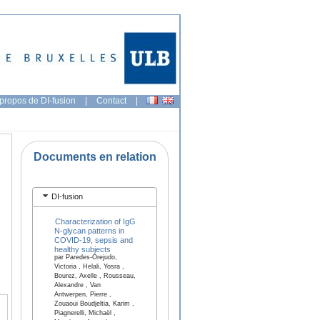
propos de DI-fusion
|
Contact
|
Documents en relation
DI-fusion
Characterization of IgG
N-glycan patterns in
COVID-19, sepsis and
healthy subjects
par Paredes-Orejudo,
Victoria , Helali, Yosra ,
Bourez, Axelle , Rousseau,
Alexandre , Van
Antwerpen, Pierre ,
Zouaoui Boudjeltia, Karim ,
Piagnerelli, Michaël ,