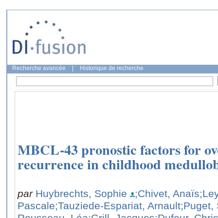
Recherche avancée
|
Historique de recherche
MBCL-43 pronostic factors for ove
recurrence in childhood medullo
par
Huybrechts, Sophie
;Chivet, Anaïs
;Le
Pascale
;Tauziede-Espariat, Arnault
;Puget,
Rousseau, Léa
;Grill, Jacques
;Dufour, Chris