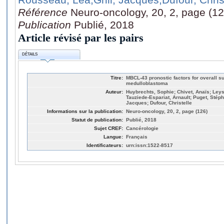
Référence
Neuro-oncology, 20, 2, page (12
Publication
Publié, 2018
Article révisé par les pairs
DÉTAILS
Titre:
MBCL-43 pronostic factors for overall su
medulloblastoma
Auteur:
Huybrechts, Sophie; Chivet, Anaïs; Leys
Tauziede-Espariat, Arnault; Puget, Stéph
Jacques; Dufour, Christelle
Informations sur la publication:
Neuro-oncology, 20, 2, page (126)
Statut de publication:
Publié, 2018
Sujet CREF:
Cancérologie
Langue:
Français
Identificateurs:
urn:issn:1522-8517