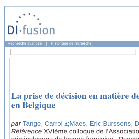
Recherche avancée
|
Historique de recherche
La prise de décision en matière d
en Belgique
par
Tange, Carrol
;Maes, Eric
;Burssens, D
Référence
XVIème colloque de l’Associatio
criminologues de langue française : Penser 