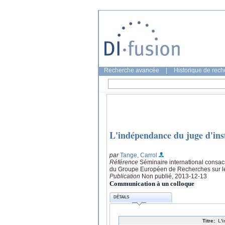
Recherche avancée
|
Historique de rec
L'indépendance du juge d'inst
par
Tange, Carrol
Référence
Séminaire international consacr
du Groupe Européen de Recherches sur le
Publication
Non publié, 2013-12-13
Communication à un colloque
DÉTAILS
Titre:
L'