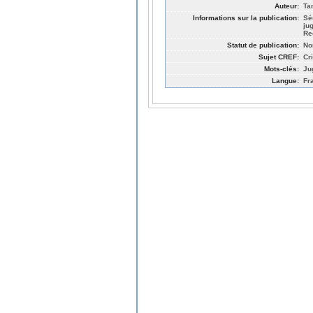
Auteur:
Ta
Informations sur la publication:
Sé
ju
Re
Statut de publication:
No
Sujet CREF:
Cr
Mots-clés:
Ju
Langue:
Fr