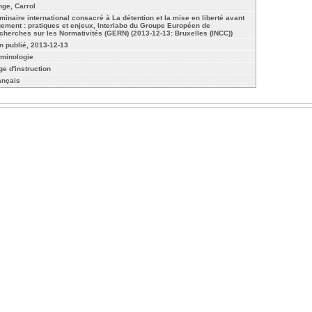
nge, Carrol
minaire international consacré à La détention et la mise en liberté avant
gement : pratiques et enjeux, Interlabo du Groupe Européen de
cherches sur les Normativités (GERN) (2013-12-13: Bruxelles (INCC))
n publié, 2013-12-13
iminologie
ge d'instruction
ançais