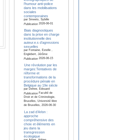
l’humour anti-police
dans les mobilisations
sociales
contemporaines
par Smeets, Sybille
2026-06-01
Publication
Biais diagnostiques
dans la prise en charge
institutionnelle des
auteur.e.s d’agressions
sexuelles
par Fontaine, Estelle ,
Englebert, Jérôme
2026-06-15
Publication
Une révolution par les
marges:Tentatives de
réforme et
transformations de la
procédure pénale en
Belgique au 19e siècle
par Delree, Edouard
Faculté de
Publication
Droit et de Criminologie,
Bruxelles, Université libre
de Bruxelles, 2026-06-30
La zad d’Arlon :
approche
compréhensive des
choix et éléments en
jeu dans la
transgression
écologique