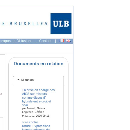
propos de DI-fusion
|
Contact
|
Documents en relation
DI-fusion
La prise en charge des
bo
AICS sur mineurs
comme dispositif
hybride entre droit et
soin
par Arnaud, Naïma ,
Englebert, Jérôme
2026-06-15
Publication
Rire contre
l’ordre.:Expressions
iconographiques de