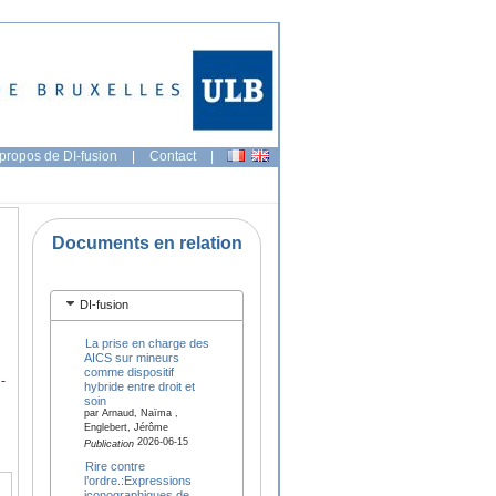
propos de DI-fusion
|
Contact
|
Documents en relation
DI-fusion
La prise en charge des
AICS sur mineurs
comme dispositif
-
hybride entre droit et
soin
par Arnaud, Naïma ,
Englebert, Jérôme
2026-06-15
Publication
Rire contre
l’ordre.:Expressions
iconographiques de