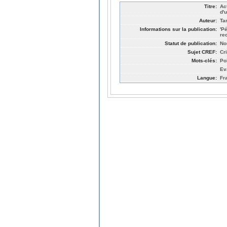
Titre:
Ac
d'u
Auteur:
Ta
Informations sur la publication:
'P
re
Statut de publication:
No
Sujet CREF:
Cr
Mots-clés:
Po
Ev
Langue:
Fr