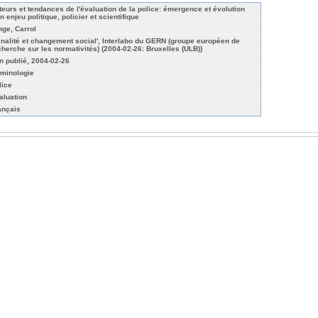
teurs et tendances de l'évaluation de la police: émergence et évolution
n enjeu politique, policier et scientifique
nge, Carrol
énalité et changement social', Interlabo du GERN (groupe européen de
cherche sur les normativités) (2004-02-26: Bruxelles (ULB))
n publié, 2004-02-26
iminologie
lice
aluation
ançais