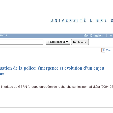
herche
Mon DI-fusion
|
À 
Passe-partout
Citer
uation de la police: émergence et évolution d'un enjeu
que
', Interlabo du GERN (groupe européen de recherche sur les normativités) (2004-02