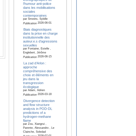
l’humour anti-police
dans les mobilisations
sociales
contemporaines
par Smeets, Sybille
2026-06-01
Publication
Biais diagnostiques
dans la prise en charge
institutionnelle des
auteur.e.s d’agressions
sexuelles
par Fontaine, Estelle ,
Englebert, Jérôme
2026-06-15
Publication
La zad d’Arlon :
approche
compréhensive des
choix et éléments en
jeu dans la
transgression
écologique
par Adam, Adrien
2026-03-18
Publication
Divergence detection
and flow structure
analysis in POD-DL
predictions of a
hydrogen-methane
flame
par Zou, Xiangrui ,
Parente, Alessandro , Le
Clainche, Soledad