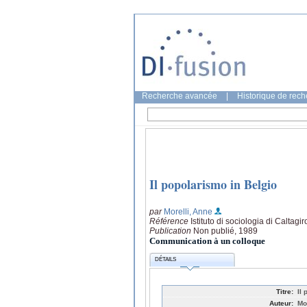
Recherche avancée
|
Historique de rec
Il popolarismo in Belgio
par
Morelli, Anne
Référence
Istituto di sociologia di Calta
Publication
Non publié, 1989
Communication à un colloque
DÉTAILS
Titre:
Il
Auteur:
Mo