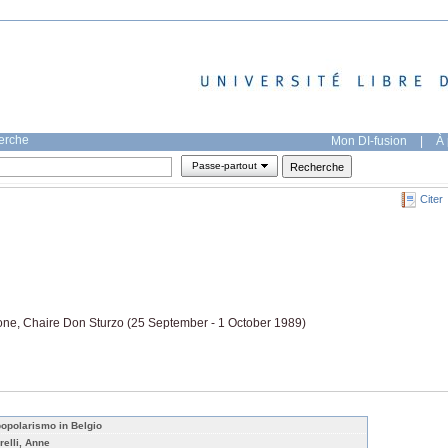
herche
Mon DI-fusion
|
À 
Passe-partout
Citer
girone, Chaire Don Sturzo (25 September - 1 October 1989)
 popolarismo in Belgio
relli, Anne