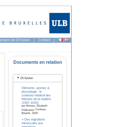
propos de DI-fusion
|
Contact
|
Documents en relation
DI-fusion
Eléments, atomes &
physiologie : le
contexte médical des
théories de la matière
(1567-1634)
par Moreau, Elisabeth
Turnhout,
Publication
Brepols, 2029
« Des migrations
minuscules aux
migrations