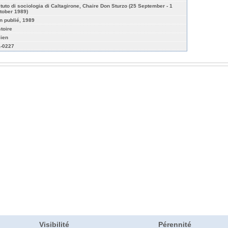
tituto di sociologia di Caltagirone, Chaire Don Sturzo (25 September - 1
tober 1989)
n publié, 1989
stoire
lien
-0227
Visibilité
Pérennité