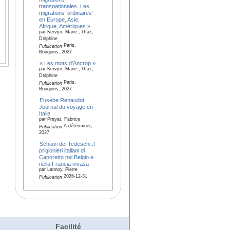
transnationales. Les
migrations ‘ordinaires’
en Europe, Asie,
Afrique, Amériques »
par Kervyn, Marie , Díaz,
Delphine
Paris,
Publication
Bouquins, 2027
« Les mots d’Ancrop »
par Kervyn, Marie , Díaz,
Delphine
Paris,
Publication
Bouquins, 2027
Eusèbe Renaudot,
Journal du voyage en
Italie
par Preyat, Fabrice
A déterminer,
Publication
2027
Schiavi dei Tedeschi.:I
prigionieri italiani di
Caporetto nel Belgio e
nella Francia invasa
par Lannoy, Pierre
2026-12-31
Publication
Facilité