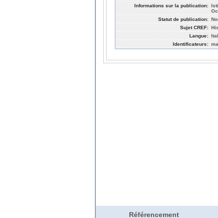
Informations sur la publication:
Is
Oc
Statut de publication:
No
Sujet CREF:
Hi
Langue:
Ita
Identificateurs:
ma
Référencement