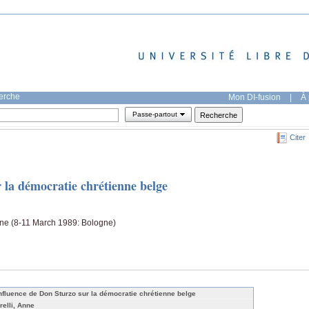
herche
Mon DI-fusion
|
À 
Passe-partout
Citer
 la démocratie chrétienne belge
enne (8-11 March 1989: Bologne)
influence de Don Sturzo sur la démocratie chrétienne belge
relli, Anne