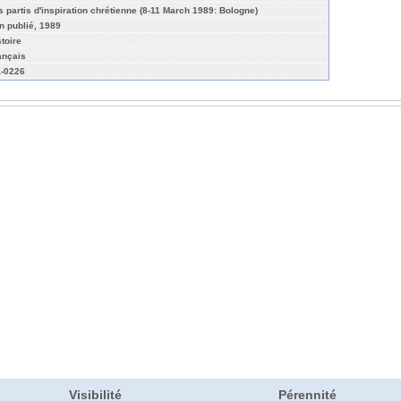
s partis d'inspiration chrétienne (8-11 March 1989: Bologne)
n publié, 1989
stoire
ançais
-0226
Visibilité
Pérennité