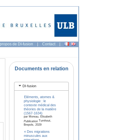
propos de DI-fusion
|
Contact
|
Documents en relation
DI-fusion
Eléments, atomes &
physiologie : le
contexte médical des
théories de la matière
(1567-1634)
par Moreau, Elisabeth
Turnhout,
Publication
Brepols, 2029
« Des migrations
minuscules aux
migrations