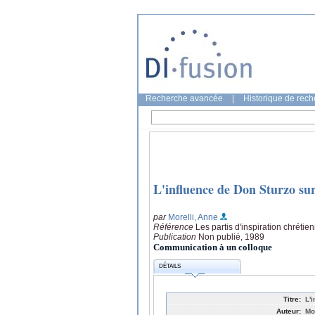
Recherche avancée
|
Historique de rec
L'influence de Don Sturzo sur
par
Morelli, Anne
Référence
Les partis d'inspiration chréti
Publication
Non publié, 1989
Communication à un colloque
DÉTAILS
Titre:
L'
Auteur:
Mo