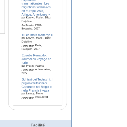
transnationales. Les
migrations ‘ordinaires’
en Europe, Asie,
Afrique, Amériques »
par Kervyn, Marie , Díaz,
Delphine
Paris,
Publication
Bouquins, 2027
« Les mots d’Ancrop »
par Kervyn, Marie , Díaz,
Delphine
Paris,
Publication
Bouquins, 2027
Eusèbe Renaudot,
Journal du voyage en
Italie
par Preyat, Fabrice
A déterminer,
Publication
2027
Schiavi dei Tedeschi.:I
prigionieri italiani di
Caporetto nel Belgio e
nella Francia invasa
par Lannoy, Pierre
2026-12-31
Publication
Facilité