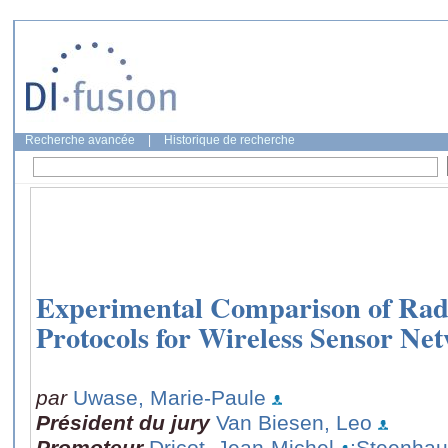
Recherche avancée
|
Historique de recherche
Experimental Comparison of Rad
Protocols for Wireless Sensor Ne
par
Uwase, Marie-Paule
Président du jury
Van Biesen, Leo
Promoteur
Dricot, Jean-Michel
;Steenhaut