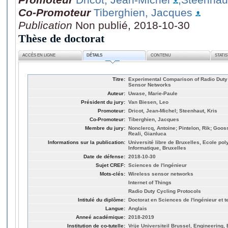
Co-Promoteur
Tiberghien, Jacques
Publication
Non publié, 2018-10-30
Thèse de doctorat
ACCÈS EN LIGNE
DÉTAILS
CONTENU
STATI
Titre:
Experimental Comparison of Radio Duty 
Sensor Networks
Auteur:
Uwase, Marie-Paule
Président du jury:
Van Biesen, Leo
Promoteur:
Dricot, Jean-Michel; Steenhaut, Kris
Co-Promoteur:
Tiberghien, Jacques
Membre du jury:
Nonclercq, Antoine; Pintelon, Rik; Goos
Reali, Gianluca
Informations sur la publication:
Université libre de Bruxelles, Ecole po
Informatique, Bruxelles
Date de défense:
2018-10-30
Sujet CREF:
Sciences de l'ingénieur
Mots-clés:
Wireless sensor networks
Internet of Things
Radio Duty Cycling Protocols
Intitulé du diplôme:
Doctorat en Sciences de l'ingénieur et 
Langue:
Anglais
Anneé académique:
2018-2019
Institution de co-tutelle:
Vrije Universiteil Brussel, Engineering,