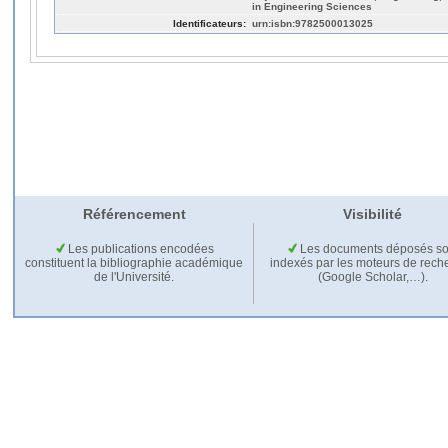
in Engineering Sciences
Identificateurs:
urn:isbn:9782500013025
Référencement
Visibilité
Les publications encodées
Les documents déposés so
constituent la bibliographie académique
indexés par les moteurs de rech
de l'Université.
(Google Scholar,…).