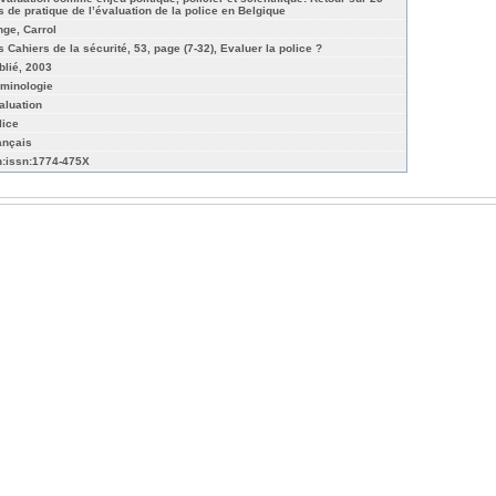
s de pratique de l’évaluation de la police en Belgique
nge, Carrol
s Cahiers de la sécurité, 53, page (7-32), Evaluer la police ?
blié, 2003
iminologie
aluation
lice
ançais
n:issn:1774-475X