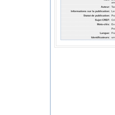
an
Auteur:
Ta
Informations sur la publication:
Le
Statut de publication:
Pu
Sujet CREF:
Cr
Mots-clés:
Ev
Po
Langue:
Fr
Identificateurs:
ur