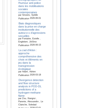
l’humour anti-police
dans les mobilisations
sociales
contemporaines
par Smeets, Sybille
2026-06-01
Publication
Biais diagnostiques
dans la prise en charge
institutionnelle des
auteur.e.s d’agressions
sexuelles
par Fontaine, Estelle ,
Englebert, Jérôme
2026-06-15
Publication
La zad d’Arlon :
approche
compréhensive des
choix et éléments en
jeu dans la
transgression
écologique
par Adam, Adrien
2026-03-18
Publication
Divergence detection
and flow structure
analysis in POD-DL
predictions of a
hydrogen-methane
flame
par Zou, Xiangrui ,
Parente, Alessandro , Le
Clainche, Soledad