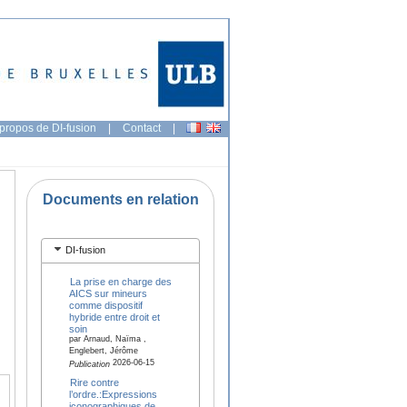
propos de DI-fusion
|
Contact
|
Documents en relation
DI-fusion
La prise en charge des
AICS sur mineurs
comme dispositif
hybride entre droit et
soin
par Arnaud, Naïma ,
Englebert, Jérôme
2026-06-15
Publication
Rire contre
l’ordre.:Expressions
iconographiques de