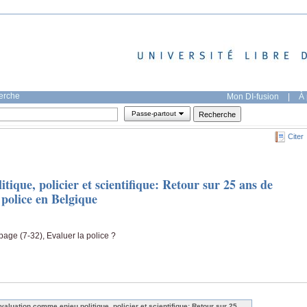
herche
Mon DI-fusion
|
À 
Passe-partout
Citer
ique, policier et scientifique: Retour sur 25 ans de
 police en Belgique
page (7-32), Evaluer la police ?
évaluation comme enjeu politique, policier et scientifique: Retour sur 25