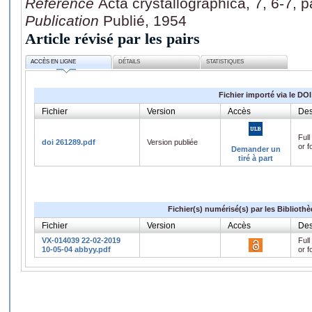
Référence
Acta crystallographica, 7, 6-7, 
Publication
Publié, 1954
Article révisé par les pairs
ACCÈS EN LIGNE
DÉTAILS
STATISTIQUES
Fichier importé via le DOI
Fichier
Version
Accès
Des
Full
doi 261289.pdf
Version publiée
or f
Demander un
tiré à part
Fichier(s) numérisé(s) par les Biblioth
Fichier
Version
Accès
Des
VX-014039 22-02-2019
Full
10-05-04 abbyy.pdf
or f