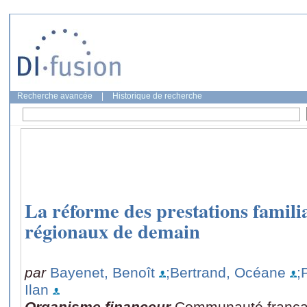
Recherche avancée
|
Historique de recherche
La réforme des prestations familia
régionaux de demain
par
Bayenet, Benoît
;Bertrand, Océane
;
Ilan
Organisme financeur
Communauté frança